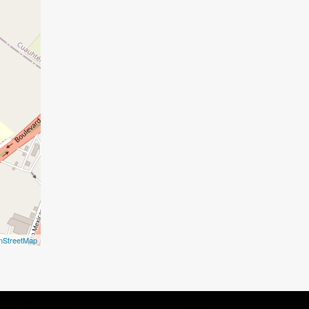
nStreetMap