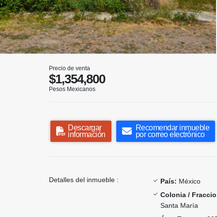
Precio de venta
$1,354,800
Pesos Mexicanos
Descargar
Recomendar inmueble
información
por correo electrónico
Detalles del inmueble :
País:
México
Colonia / Fracci
Santa María