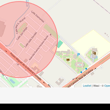
Leaflet
| Wasi - ©
Ope