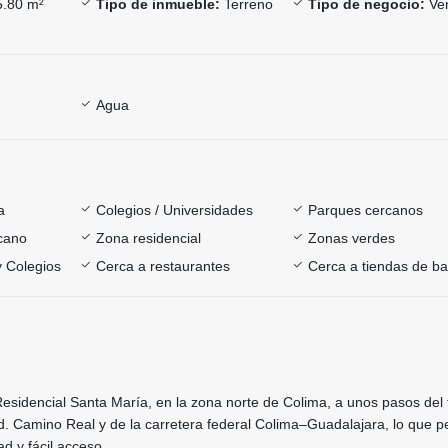
.80 m²
Tipo de inmueble:
Terreno
Tipo de negocio:
Ve
Agua
a
Colegios / Universidades
Parques cercanos
rcano
Zona residencial
Zonas verdes
y Colegios
Cerca a restaurantes
Cerca a tiendas de ba
esidencial Santa María, en la zona norte de Colima, a unos pasos del 
lvrd. Camino Real y de la carretera federal Colima–Guadalajara, lo que p
d y fácil acceso.