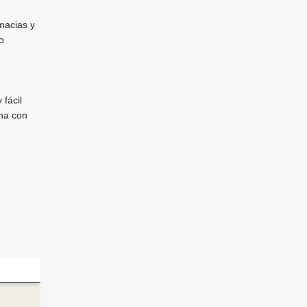
rmacias y
o
 fácil
ona con