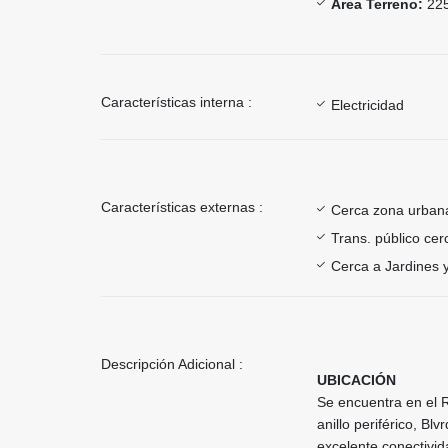
Área Terreno:
225
Características interna :
Electricidad
Características externas :
Cerca zona urban
Trans. público ce
Cerca a Jardines 
Descripción Adicional :
UBICACIÓN
Se encuentra en el R
anillo periférico, B
excelente conectivida