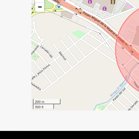
−
200 m
500 ft