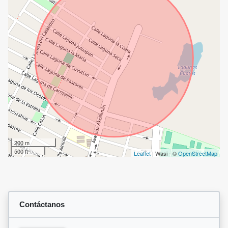
200 m
500 ft
Leaflet
| Wasi - ©
OpenStreetMap
Contáctanos