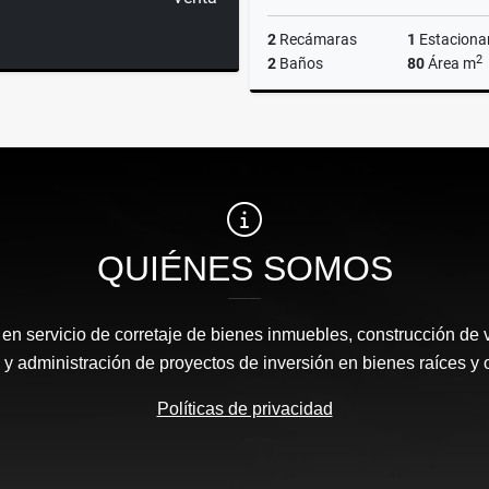
2
Recámaras
1
Estaciona
2
2
Baños
80
Área m
$1,680,000
QUIÉNES SOMOS
n servicio de corretaje de bienes inmuebles, construcción de 
y administración de proyectos de inversión en bienes raíces y 
Políticas de privacidad