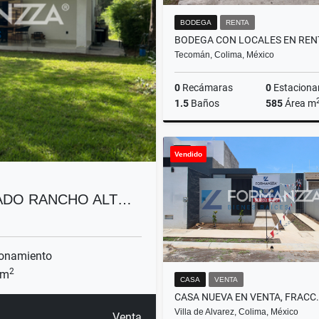
BODEGA
RENTA
Tecomán, Colima, México
0
Recámaras
0
Estaciona
1.5
Baños
585
Área m
Vendido
$48,500
VADO RANCHO ALT…
onamiento
2
 m
CASA
VENTA
Villa de Alvarez, Colima, México
Venta