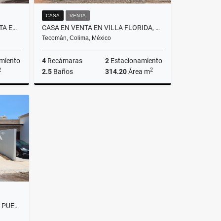
CASA
VENTA
BODEGA CON LOCALES EN RENTA EN ÁLVARO OBREGÓN, TECOMÁN, COLIMA
CASA EN VENTA EN VILLA FLORIDA, TECOMÁN, COLIMA
Tecomán, Colima, México
miento
4
Recámaras
2
Estacionamiento
2
2
2.5
Baños
314.20
Área m
Renta
Venta
$2,000,000
CASA NUEVA EN VENTA, FRACC. PUERTA DE ROLÓN, VILLA DE ÁLVAREZ