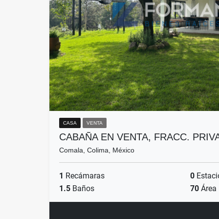
CASA
VENTA
CABAÑA EN VENTA, FRACC. PRI
Comala, Colima, México
1
Recámaras
0
Estaci
1.5
Baños
70
Área