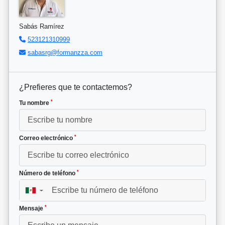
Sabás Ramírez
523121310999
sabasrg@formanzza.com
¿Prefieres que te contactemos?
*
Tu nombre
*
Correo electrónico
*
Número de teléfono
▼
*
Mensaje