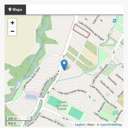
Mapa
+
−
200 m
500 ft
Leaflet
| Wasi - ©
OpenStreetMap