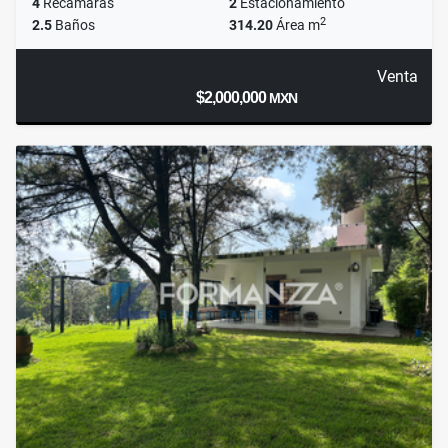
4
Recámaras
2
Estacionamiento
2
2.5
Baños
314.20
Área m
Venta
$2,000,000
MXN