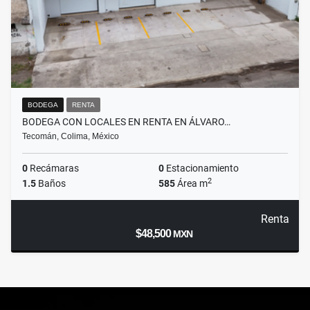
BODEGA
RENTA
BODEGA CON LOCALES EN RENTA EN ÁLVARO…
Tecomán, Colima, México
0
Recámaras
0
Estacionamiento
2
1.5
Baños
585
Área m
Renta
$48,500
MXN