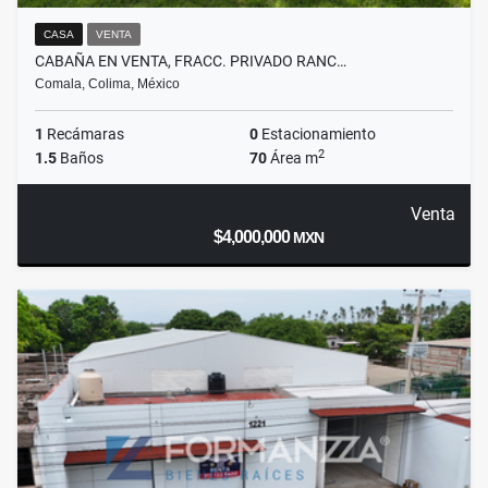
CASA
VENTA
CABAÑA EN VENTA, FRACC. PRIVADO RANC…
Comala, Colima, México
1
Recámaras
0
Estacionamiento
2
1.5
Baños
70
Área m
Venta
$4,000,000
MXN