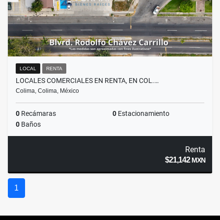
LOCAL
RENTA
LOCALES COMERCIALES EN RENTA, EN COL.…
Colima, Colima, México
0
Recámaras
0
Estacionamiento
0
Baños
Renta
$21,142
MXN
1