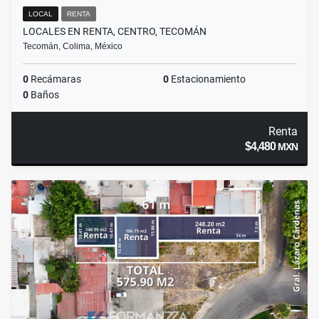
LOCAL
RENTA
LOCALES EN RENTA, CENTRO, TECOMÁN
Tecomán, Colima, México
0
Recámaras
0
Estacionamiento
0
Baños
Renta
$4,480
MXN