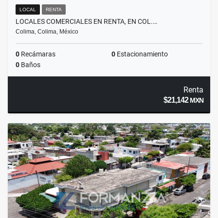
LOCAL
RENTA
LOCALES COMERCIALES EN RENTA, EN COL.…
Colima, Colima, México
0
Recámaras
0
Estacionamiento
0
Baños
Renta
$21,142
MXN