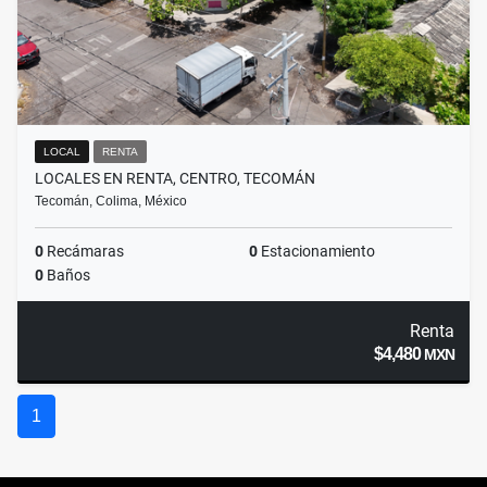
LOCAL
RENTA
LOCALES EN RENTA, CENTRO, TECOMÁN
Tecomán, Colima, México
0
Recámaras
0
Estacionamiento
0
Baños
Renta
$4,480
MXN
1