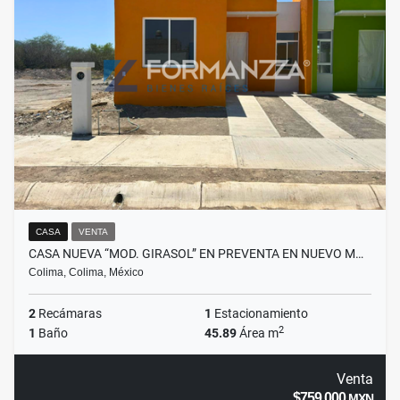
CASA
VENTA
CASA NUEVA “MOD. GIRASOL” EN PREVENTA EN NUEVO M…
Colima, Colima, México
2
Recámaras
1
Estacionamiento
2
1
Baño
45.89
Área m
Venta
$759,000
MXN