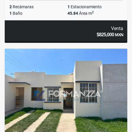
2
Recámaras
1
Estacionamiento
2
1
Baño
45.84
Área m
Venta
$825,000
MXN