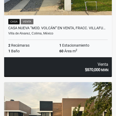
CASA
VENTA
CASA NUEVA “MOD. VOLCÁN” EN VENTA, FRACC. VILLAFU…
Villa de Alvarez, Colima, México
2
Recámaras
1
Estacionamiento
2
1
Baño
60
Área m
Venta
$970,000
MXN