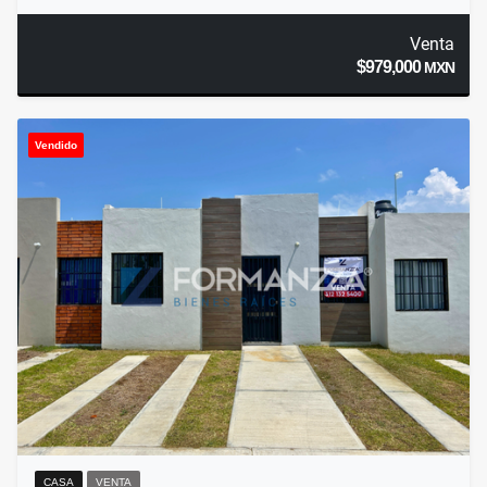
Venta
$979,000
MXN
Vendido
CASA
VENTA