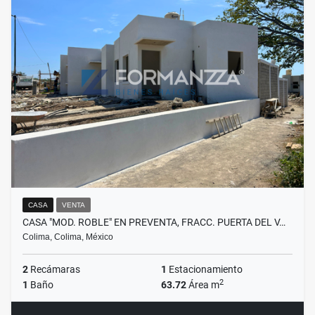
CASA
VENTA
CASA "MOD. ROBLE" EN PREVENTA, FRACC. PUERTA DEL V…
Colima, Colima, México
2
Recámaras
1
Estacionamiento
2
1
Baño
63.72
Área m