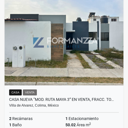
CASA
VENTA
CASA NUEVA “MOD. RUTA MAYA 3” EN VENTA, FRACC. TO…
Villa de Alvarez, Colima, México
2
Recámaras
1
Estacionamiento
2
1
Baño
50.02
Área m