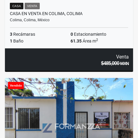
CASA
VENTA
CASA EN VENTA EN COLIMA, COLIMA
Colima, Colima, México
3
Recámaras
0
Estacionamiento
2
1
Baño
61.35
Área m
Venta
$485,000
MXN
Vendido