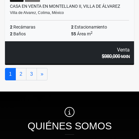
CASA EN VENTA EN MONTELLANO II, VILLA DE ÁLVAREZ
Villa de Alvarez, Colima, México
2
Recámaras
2
Estacionamiento
2
2
Baños
55
Área m
Venta
$980,000
MXN
Siguiente
1
2
3
»
QUIÉNES SOMOS