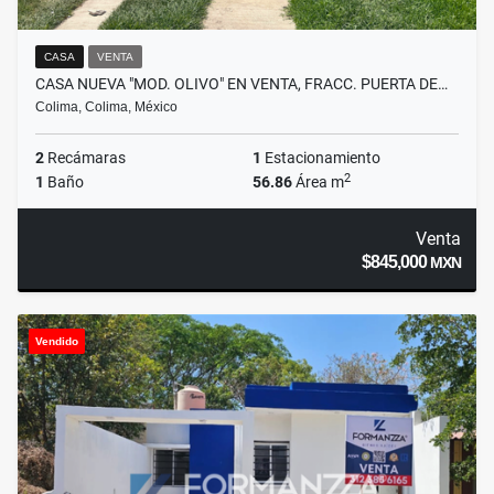
CASA
VENTA
CASA NUEVA "MOD. OLIVO" EN VENTA, FRACC. PUERTA DE…
Colima, Colima, México
2
Recámaras
1
Estacionamiento
2
1
Baño
56.86
Área m
Venta
$845,000
MXN
Vendido