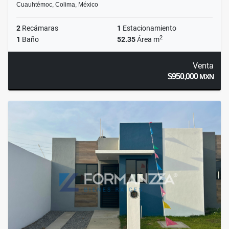
Cuauhtémoc, Colima, México
2
Recámaras
1
Estacionamiento
2
1
Baño
52.35
Área m
Venta
$950,000
MXN