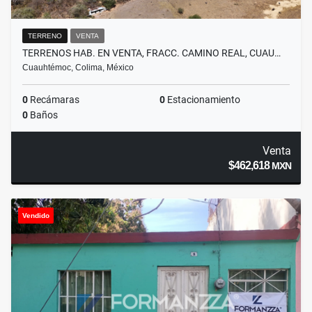
TERRENO
VENTA
TERRENOS HAB. EN VENTA, FRACC. CAMINO REAL, CUAU…
Cuauhtémoc, Colima, México
0
Recámaras
0
Estacionamiento
0
Baños
Venta
$462,618
MXN
Vendido