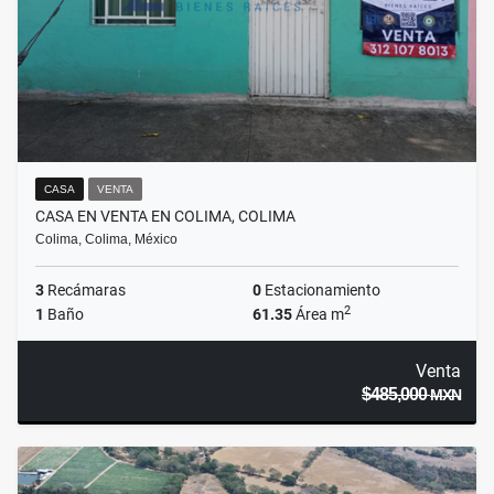
CASA
VENTA
CASA EN VENTA EN COLIMA, COLIMA
Colima, Colima, México
3
Recámaras
0
Estacionamiento
2
1
Baño
61.35
Área m
Venta
$485,000
MXN