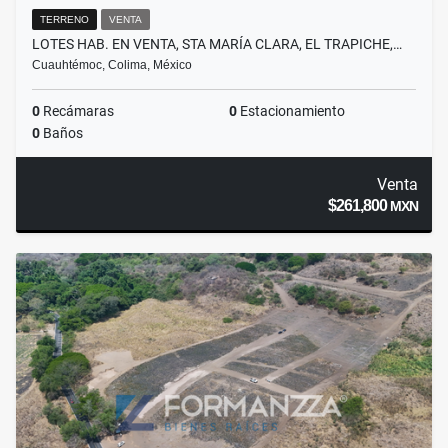
TERRENO
VENTA
LOTES HAB. EN VENTA, STA MARÍA CLARA, EL TRAPICHE,…
Cuauhtémoc, Colima, México
0
Recámaras
0
Estacionamiento
0
Baños
Venta
$261,800
MXN