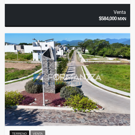
Venta
$584,000
MXN
TERRENO
VENTA