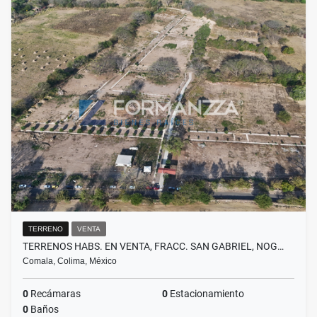
TERRENO
VENTA
TERRENOS HABS. EN VENTA, FRACC. SAN GABRIEL, NOG…
Comala, Colima, México
0
Recámaras
0
Estacionamiento
0
Baños