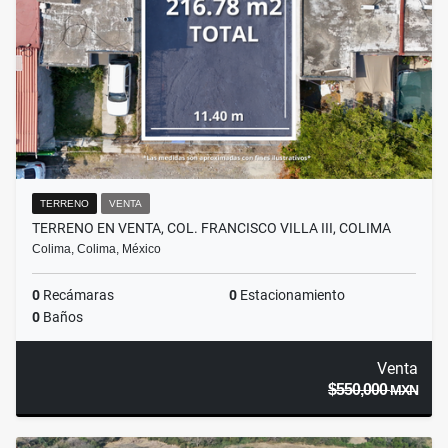
TERRENO
VENTA
TERRENO EN VENTA, COL. FRANCISCO VILLA III, COLIMA
Colima, Colima, México
0
Recámaras
0
Estacionamiento
0
Baños
Venta
$550,000
MXN