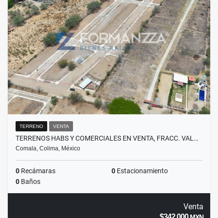
TERRENO
VENTA
TERRENOS HABS Y COMERCIALES EN VENTA, FRACC. VAL…
Comala, Colima, México
0
Recámaras
0
Estacionamiento
0
Baños
Venta
$342,000
MXN