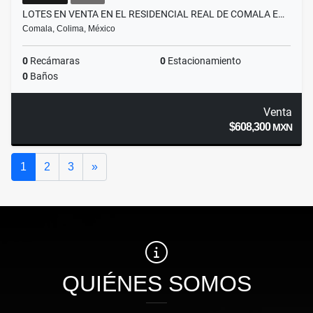
LOTES EN VENTA EN EL RESIDENCIAL REAL DE COMALA E…
Comala, Colima, México
0
Recámaras
0
Estacionamiento
0
Baños
Venta
$608,300
MXN
Siguiente
1
2
3
»
QUIÉNES SOMOS