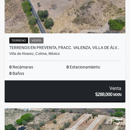
TERRENO
VENTA
TERRENOS EN PREVENTA, FRACC. VALENZA, VILLA DE ÁLV…
Villa de Alvarez, Colima, México
0
Recámaras
0
Estacionamiento
0
Baños
Venta
$288,000
MXN