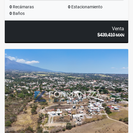
0
Recámaras
0
Estacionamiento
0
Baños
Venta
$439,410
MXN