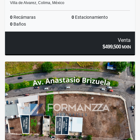
Villa de Alvarez, Colima, México
0
Recámaras
0
Estacionamiento
0
Baños
Venta
$499,500
MXN