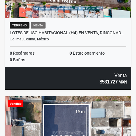
TERRENO
VENTA
LOTES DE USO HABITACIONAL (H4) EN VENTA, RINCONAD…
Colima, Colima, México
0
Recámaras
0
Estacionamiento
0
Baños
Venta
$531,727
MXN
Vendido