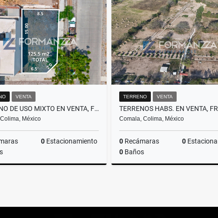
Venta
$1,895,000
$2
NO
VENTA
TERRENO
VENTA
TERRENO DE USO MIXTO EN VENTA, FRACC. MARGARITAS, COLIMA
 Colima, México
Comala, Colima, México
maras
0
Estacionamiento
0
Recámaras
0
Estaciona
s
0
Baños
Venta
$650,000