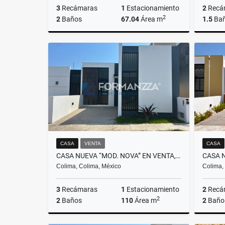
3
Recámaras
1
Estacionamiento
2
Recá
2
2
Baños
67.04
Área m
1.5
Ba
Venta
$1,250,000
CASA
VENTA
CASA
CASA NUEVA “MOD. NOVA” EN VENTA, RESIDENCIAL PUNTO RIOJA, COLIMA
Colima, Colima, México
Colima,
3
Recámaras
1
Estacionamiento
2
Recá
2
2
Baños
110
Área m
2
Baño