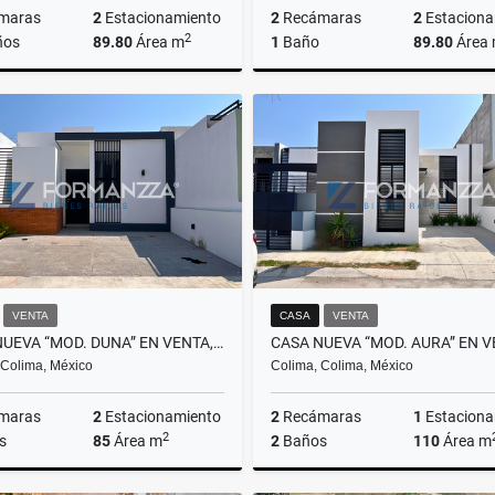
maras
2
Estacionamiento
2
Recámaras
2
Estaciona
2
ños
89.80
Área m
1
Baño
89.80
Área
Venta
$2,025,000
$1
VENTA
CASA
VENTA
CASA NUEVA “MOD. DUNA” EN VENTA, RESIDENCIAL PUNTO RIOJA, COLIMA
 Colima, México
Colima, Colima, México
maras
2
Estacionamiento
2
Recámaras
1
Estaciona
2
s
85
Área m
2
Baños
110
Área m