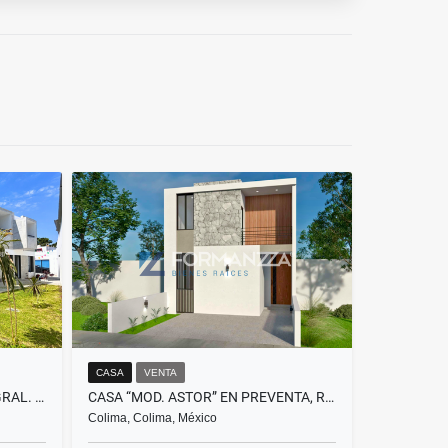
CASA
VENTA
CASA NUEVA EN VENTA, COTO GRAL. NÚÑEZ, COLIMA
CASA “MOD. ASTOR” EN PREVENTA, RESIDENCIAL PUNTO RIOJA, COLIMA
Colima, Colima, México