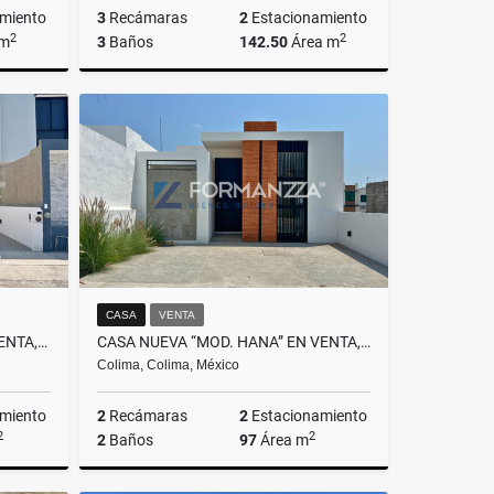
miento
3
Recámaras
2
Estacionamiento
2
2
 m
3
Baños
142.50
Área m
Venta
Venta
,850,000
$2,550,000
CASA
VENTA
CASA NUEVA “MOD. AURA” EN VENTA, RESIDENCIAL PUNTO RIOJA, COLIMA
CASA NUEVA “MOD. HANA” EN VENTA, RESIDENCIAL PUNTO RIOJA, COLIMA
Colima, Colima, México
miento
2
Recámaras
2
Estacionamiento
2
2
2
Baños
97
Área m