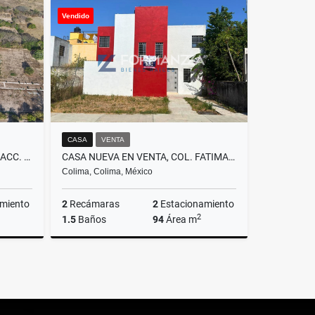
Venta
Venta
Vendido
,135,000
$1,895,000
CASA
VENTA
TERRENOS HABS. EN VENTA, FRACC. SAN GABRIEL, NOGUERAS, COMALA
CASA NUEVA EN VENTA, COL. FATIMA, COLIMA
Colima, Colima, México
miento
2
Recámaras
2
Estacionamiento
2
1.5
Baños
94
Área m
Venta
Venta
$584,000
$1,480,000