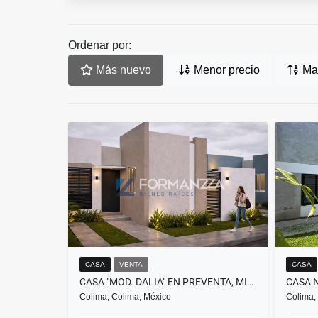
Ordenar por:
Más nuevo
Menor precio
May
CASA
VENTA
CASA
CASA "MOD. DALIA" EN PREVENTA, MILENIO III, COLIMA
Colima, Colima, México
Colima,