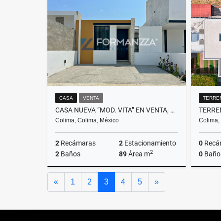
Venta
$2,135,000
CASA
VENTA
TERRE
CASA NUEVA “MOD. VITA” EN VENTA, RESIDENCIAL PUNTO RIOJA, COLIMA
Colima, Colima, México
Colima,
2
Recámaras
2
Estacionamiento
0
Recá
2
2
Baños
89
Área m
0
Baño
Venta
Anterior
Siguiente
«
1
2
3
4
5
»
$1,900,000