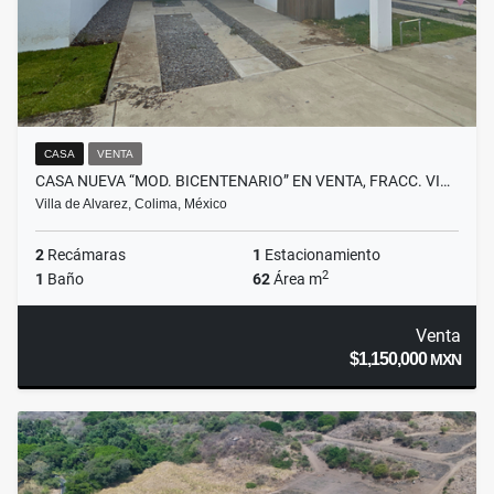
CASA
VENTA
CASA NUEVA “MOD. BICENTENARIO” EN VENTA, FRACC. VI…
Villa de Alvarez, Colima, México
2
Recámaras
1
Estacionamiento
2
1
Baño
62
Área m
Venta
$1,150,000
MXN