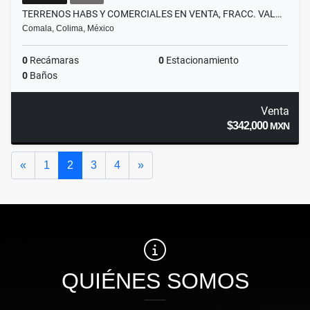
TERRENOS HABS Y COMERCIALES EN VENTA, FRACC. VAL…
Comala, Colima, México
0
Recámaras
0
Estacionamiento
0
Baños
Venta
$342,000
MXN
Anterior
Siguiente
«
1
2
3
4
»
QUIÉNES SOMOS