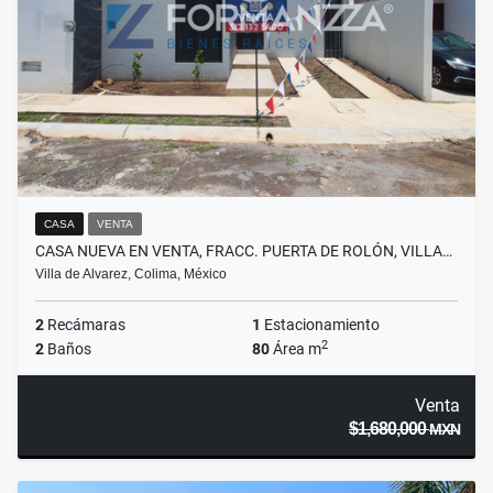
CASA
VENTA
CASA NUEVA EN VENTA, FRACC. PUERTA DE ROLÓN, VILLA…
Villa de Alvarez, Colima, México
2
Recámaras
1
Estacionamiento
2
2
Baños
80
Área m
Venta
$1,680,000
MXN