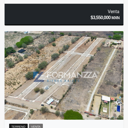
Venta
$3,550,000
MXN
TERRENO
VENTA