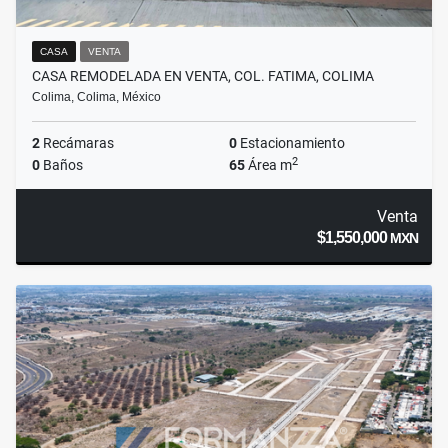
CASA
VENTA
CASA REMODELADA EN VENTA, COL. FATIMA, COLIMA
Colima, Colima, México
2
Recámaras
0
Estacionamiento
2
0
Baños
65
Área m
Venta
$1,550,000
MXN