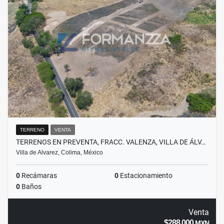
TERRENO
VENTA
TERRENOS EN PREVENTA, FRACC. VALENZA, VILLA DE ÁLV…
Villa de Alvarez, Colima, México
0
Recámaras
0
Estacionamiento
0
Baños
Venta
$288,000
MXN