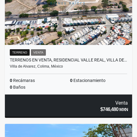
TERRENO
VENTA
TERRENOS EN VENTA, RESIDENCIAL VALLE REAL, VILLA DE…
Villa de Alvarez, Colima, México
0
Recámaras
0
Estacionamiento
0
Baños
Venta
$746,480
MXN