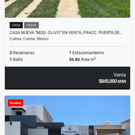
CASA
VENTA
CASA NUEVA "MOD. OLIVO" EN VENTA, FRACC. PUERTA DE…
Colima, Colima, México
2
Recámaras
1
Estacionamiento
2
1
Baño
56.86
Área m
Venta
$845,000
MXN
Vendido