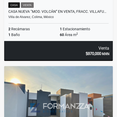
CASA
VENTA
CASA NUEVA “MOD. VOLCÁN” EN VENTA, FRACC. VILLAFU…
Villa de Alvarez, Colima, México
2
Recámaras
1
Estacionamiento
2
1
Baño
60
Área m
Venta
$970,000
MXN