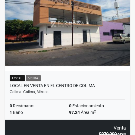
LOCAL
VENTA
LOCAL EN VENTA EN EL CENTRO DE COLIMA
Colima, Colima, México
0
Recámaras
0
Estacionamiento
2
1
Baño
97.24
Área m
Venta
$870,000
MXN