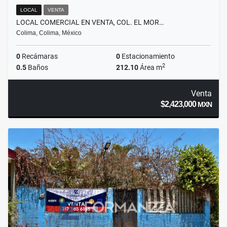
LOCAL
VENTA
LOCAL COMERCIAL EN VENTA, COL. EL MOR…
Colima, Colima, México
0
Recámaras
0
Estacionamiento
2
0.5
Baños
212.10
Área m
Venta
$2,423,000
MXN