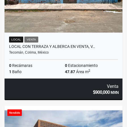
LOCAL
VENTA
LOCAL CON TERRAZA Y ALBERCA EN VENTA, V…
Tecomán, Colima, México
0
Recámaras
0
Estacionamiento
2
1
Baño
47.87
Área m
Venta
$900,000
MXN
Vendido