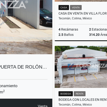
CASA
VENTA
Tecomán, Colima, México
4
Recámaras
2
Estaciona
2.5
Baños
314.20
Áre
$2,000,000
 PUERTA DE ROLÓN…
onamiento
2
 m
BODEGA
RENTA
Tecomán, Colima, México
Venta