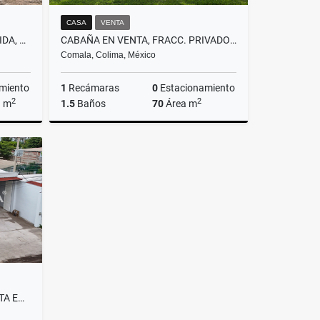
CASA
VENTA
CASA EN VENTA EN VILLA FLORIDA, TECOMÁN, COLIMA
CABAÑA EN VENTA, FRACC. PRIVADO RANCHO ALTO, COFRADÍA DE SUCHITLÁN
Comala, Colima, México
miento
1
Recámaras
0
Estacionamiento
2
2
a m
1.5
Baños
70
Área m
Venta
Venta
$4,000,000
BODEGA CON LOCALES EN RENTA EN ÁLVARO OBREGÓN, TECOMÁN, COLIMA