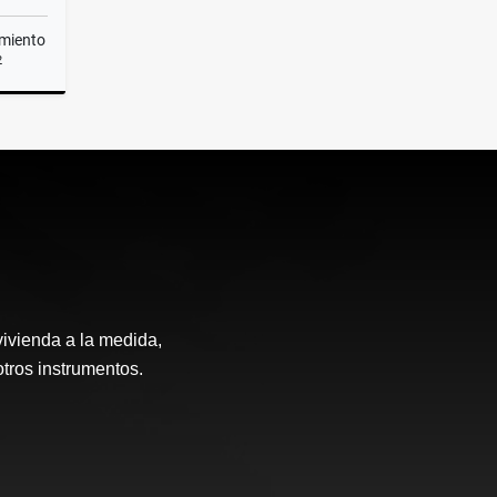
miento
2
Renta
vivienda a la medida,
otros instrumentos.