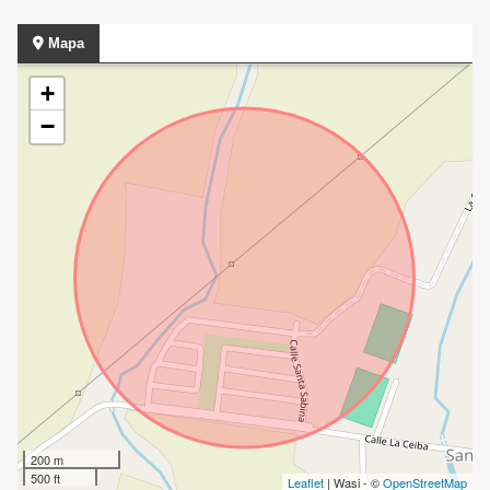
Mapa
+
−
200 m
500 ft
Leaflet
| Wasi - ©
OpenStreetMap