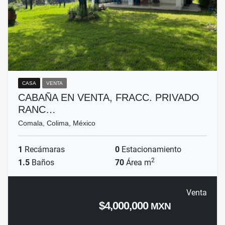
CASA
VENTA
CABAÑA EN VENTA, FRACC. PRIVADO
RANC…
Comala, Colima, México
1
Recámaras
0
Estacionamiento
2
1.5
Baños
70
Área m
Venta
$4,000,000
MXN