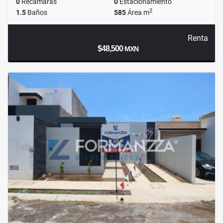
0
Recámaras
0
Estacionamiento
2
1.5
Baños
585
Área m
Renta
$48,500
MXN