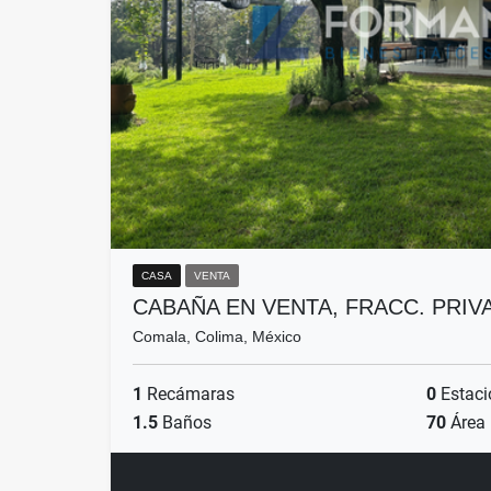
CASA
VENTA
CABAÑA EN VENTA, FRACC. PRI
Comala, Colima, México
1
Recámaras
0
Estaci
1.5
Baños
70
Área