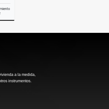
miento
2
Renta
vivienda a la medida,
otros instrumentos.