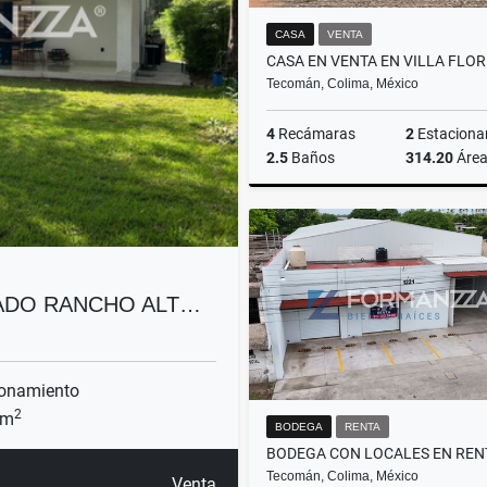
CASA
VENTA
Tecomán, Colima, México
4
Recámaras
2
Estaciona
2.5
Baños
314.20
Áre
$2,000,000
VADO RANCHO ALT…
onamiento
2
 m
BODEGA
RENTA
Tecomán, Colima, México
Venta