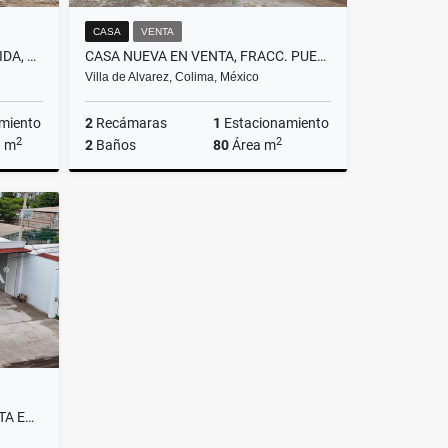
CASA
VENTA
CASA EN VENTA EN VILLA FLORIDA, TECOMÁN, COLIMA
CASA NUEVA EN VENTA, FRACC. PUERTA DE ROLÓN, VILLA DE ÁLVAREZ
Villa de Alvarez, Colima, México
miento
2
Recámaras
1
Estacionamiento
2
2
a m
2
Baños
80
Área m
Venta
Venta
$1,680,000
BODEGA CON LOCALES EN RENTA EN ÁLVARO OBREGÓN, TECOMÁN, COLIMA