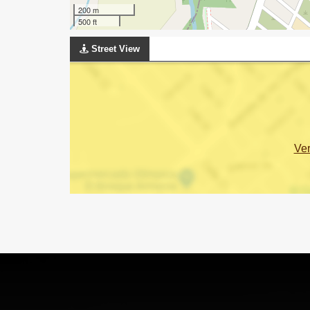
200 m
500 ft
Street View
Ve