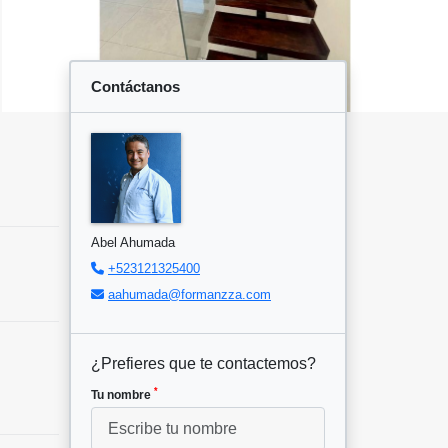
Contáctanos
Abel Ahumada
+523121325400
aahumada@formanzza.com
¿Prefieres que te contactemos?
*
Tu nombre