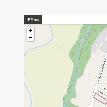
Mapa
+
−