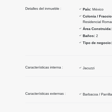
Detalles del inmueble :
País:
México
Colonia / Fracci
Residencial Roma
Área Construida:
Baños:
2
Tipo de negocio:
Características interna :
Jacuzzi
Características externas :
Barbacoa / Parrill