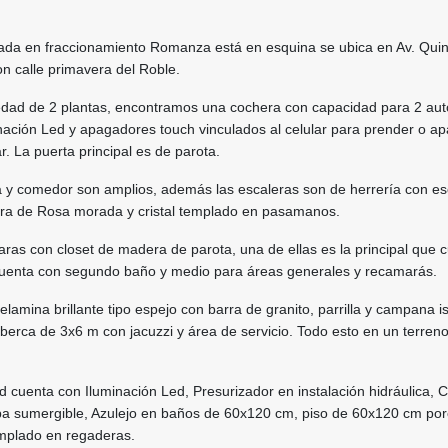
a en fraccionamiento Romanza está en esquina se ubica en Av. Quin
 calle primavera del Roble.
piedad de 2 plantas, encontramos una cochera con capacidad para 2 au
inación Led y apagadores touch vinculados al celular para prender o ap
r. La puerta principal es de parota.
a y comedor son amplios, además las escaleras son de herrería con e
ra de Rosa morada y cristal templado en pasamanos.
as con closet de madera de parota, una de ellas es la principal que 
Cuenta con segundo baño y medio para áreas generales y recamarás.
lamina brillante tipo espejo con barra de granito, parrilla y campana is
lberca de 3x6 m con jacuzzi y área de servicio. Todo esto en un terren
cuenta con Iluminación Led, Presurizador en instalación hidráulica, C
ba sumergible, Azulejo en baños de 60x120 cm, piso de 60x120 cm por
templado en regaderas.