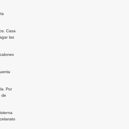
ta
tos. Casa
agar las
scalones
cuenta
la. Por
o de
isterna
celanato