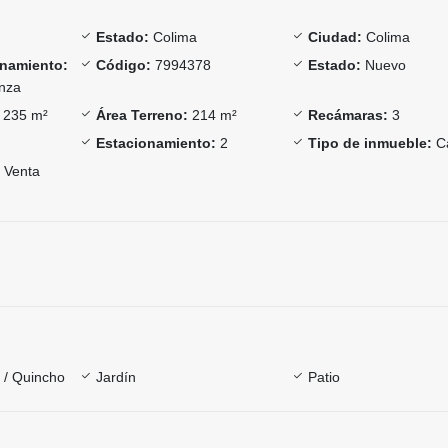
Estado:
Colima
Ciudad:
Colima
onamiento:
Código:
7994378
Estado:
Nuevo
nza
235 m²
Área Terreno:
214 m²
Recámaras:
3
Estacionamiento:
2
Tipo de inmueble:
C
Venta
a / Quincho
Jardín
Patio