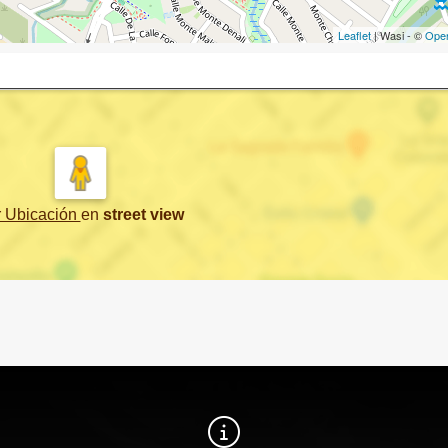
Leaflet
| Wasi - ©
Ope
r Ubicación
en
street view