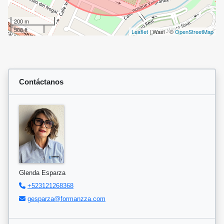
200 m
500 ft
Leaflet
| Wasi - ©
OpenStreetMap
Contáctanos
Glenda Esparza
+523121268368
gesparza@formanzza.com