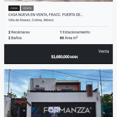
CASA
VENTA
CASA NUEVA EN VENTA, FRACC. PUERTA DE…
Villa de Alvarez, Colima, México
2
Recámaras
1
Estacionamiento
2
2
Baños
80
Área m
Venta
$1,680,000
MXN