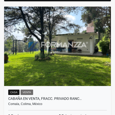
CASA
VENTA
CABAÑA EN VENTA, FRACC. PRIVADO RANC…
Comala, Colima, México