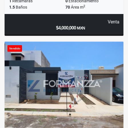
1
Recámaras
0
Estacionamiento
2
1.5
Baños
70
Área m
Venta
$4,000,000
MXN
Vendido