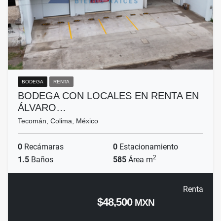
BODEGA
RENTA
BODEGA CON LOCALES EN RENTA EN
ÁLVARO…
Tecomán, Colima, México
0
Recámaras
0
Estacionamiento
2
1.5
Baños
585
Área m
Renta
$48,500
MXN