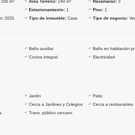
100 m²
Área Terreno:
140 m²
Recámaras:
3
Estacionamiento:
1
Piso:
1
n:
2025
Tipo de inmueble:
Casa
Tipo de negocio:
Ve
Baño auxiliar
Baño en habitación pr
Cocina integral
Electricidad
Jardín
Patio
Cerca a Jardines y Colegios
Cerca a restaurantes
a
Trans. público cercano