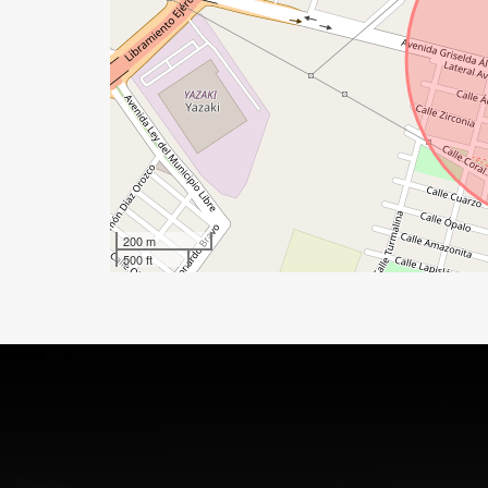
200 m
500 ft