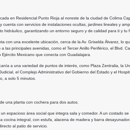
ada en Residencial Punto Rioja al noreste de la ciudad de Colima Capi
 y cuenta con servicios de instalaciones ocultas, jardines lineales y amp
o hidráulico, garantizando un entorno seguro y de calidad para ti y tu f
nta con una excelente ubicación, cerca de la Av. Griselda Álvarez, lo qu
a las principales avenidas, como el Tercer Anillo Periférico, el Blvd. C
o Ejército Mexicano que conecta con Guadalajara.
canía a una variedad de puntos de interés, como Plaza Zentralia, la Un
Judicial, el Complejo Administrativo del Gobierno del Estado y el Hospit
o, a solo 5 minutos.
de una planta con cochera para dos autos.
be un espacioso área social que integra sala y comedor. A un costado se
a cocina integral, con estufa, alacena de madera y barra desayunado
irecto al patio de servicio.