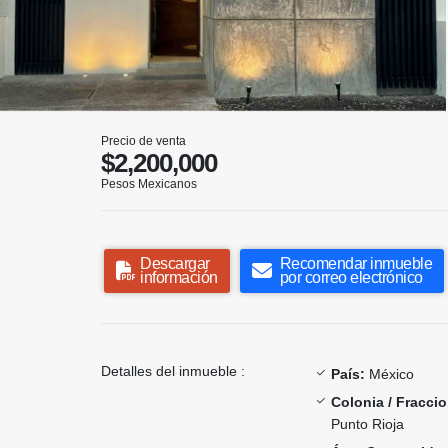
Precio de venta
$2,200,000
Pesos Mexicanos
Descargar
Recomendar inmueble
información
por correo electrónico
Detalles del inmueble :
País:
México
Colonia / Fracci
Punto Rioja