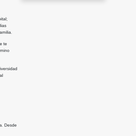
tal;
lias
amilia.
e te
amino
iversidad
al
ra. Desde