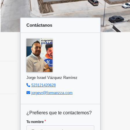
Contáctanos
Jorge Israel Vázquez Ramírez
523121420628
jorgevr@formanzza.com
¿Prefieres que te contactemos?
*
Tu nombre