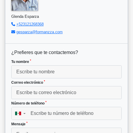
Glenda Esparza
+523121268368
gesparza@formanzza.com
¿Prefieres que te contactemos?
*
Tu nombre
*
Correo electrónico
*
Número de teléfono
▼
*
Mensaje