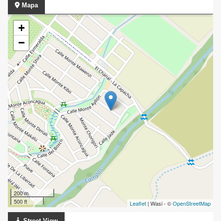
Mapa
+
−
200 m
500 ft
Leaflet
| Wasi - ©
OpenStreetMap
Street View