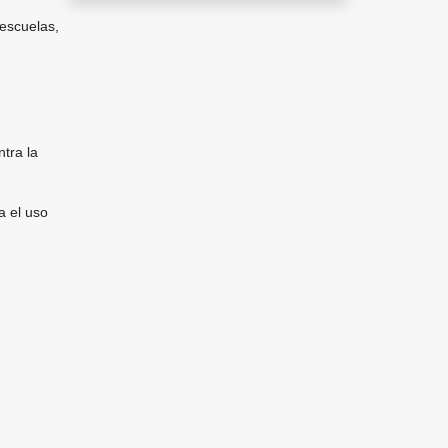
 escuelas,
ntra la
a el uso