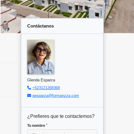
Contáctanos
Glenda Esparza
+523121268368
gesparza@formanzza.com
¿Prefieres que te contactemos?
*
Tu nombre