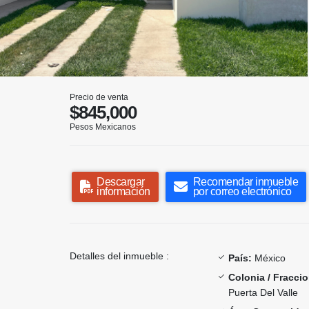
Precio de venta
$845,000
Pesos Mexicanos
Descargar
Recomendar inmueble
información
por correo electrónico
Detalles del inmueble :
País:
México
Colonia / Fracci
Puerta Del Valle