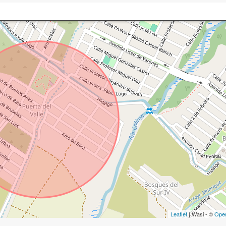
Leaflet
| Wasi - ©
Ope