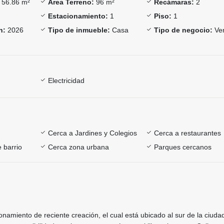
56.86 m²
Área Terreno:
96 m²
Recámaras:
2
Estacionamiento:
1
Piso:
1
n:
2026
Tipo de inmueble:
Casa
Tipo de negocio:
Ve
Electricidad
Cerca a Jardines y Colegios
Cerca a restaurantes
 barrio
Cerca zona urbana
Parques cercanos
ionamiento de reciente creación, el cual está ubicado al sur de la ciuda