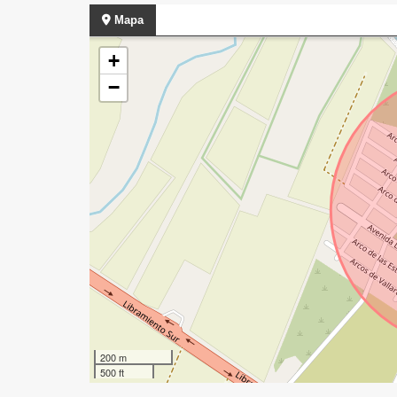
Mapa
+
−
200 m
500 ft