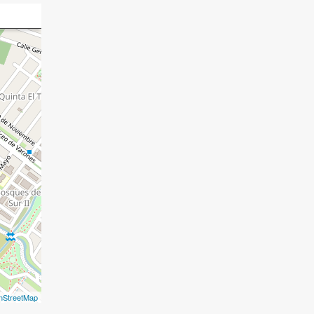
nStreetMap