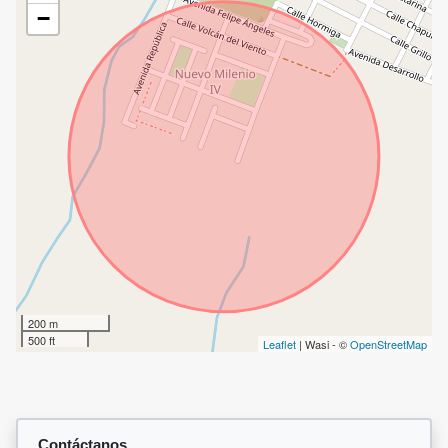
−
200 m
500 ft
Leaflet
| Wasi - ©
OpenStreetMap
Contáctanos