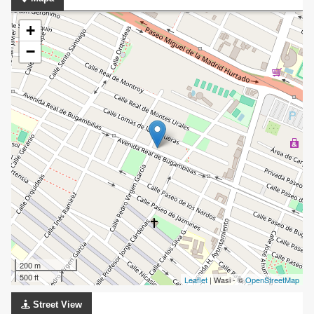
+
−
200 m
500 ft
Leaflet
| Wasi - ©
OpenStreetMap
Street View