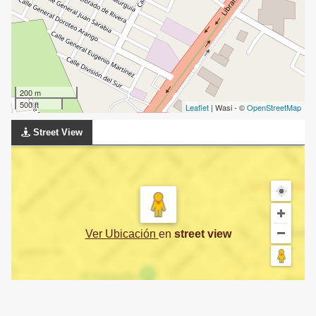
200 m
500 ft
Leaflet
| Wasi - ©
OpenStreetMap
Street View
Ver Ubicación
en
street view