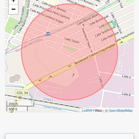
−
200 m
500 ft
Leaflet
| Wasi - ©
OpenStreetMap