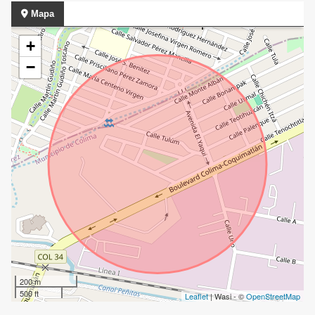
Mapa
+
−
200 m
500 ft
Leaflet
| Wasi - ©
OpenStreetMap