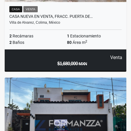
CASA
VENTA
CASA NUEVA EN VENTA, FRACC. PUERTA DE…
Villa de Alvarez, Colima, México
2
Recámaras
1
Estacionamiento
2
2
Baños
80
Área m
Venta
$1,680,000
MXN