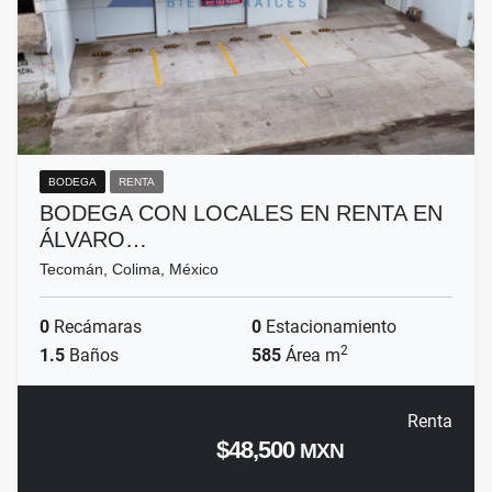
BODEGA
RENTA
BODEGA CON LOCALES EN RENTA EN
ÁLVARO…
Tecomán, Colima, México
0
Recámaras
0
Estacionamiento
2
1.5
Baños
585
Área m
Renta
$48,500
MXN