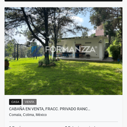
CASA
VENTA
CABAÑA EN VENTA, FRACC. PRIVADO RANC…
Comala, Colima, México