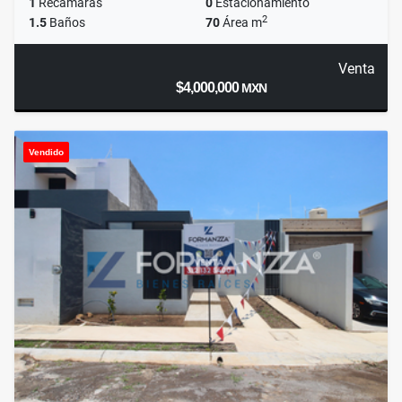
1
Recámaras
0
Estacionamiento
2
1.5
Baños
70
Área m
Venta
$4,000,000
MXN
Vendido