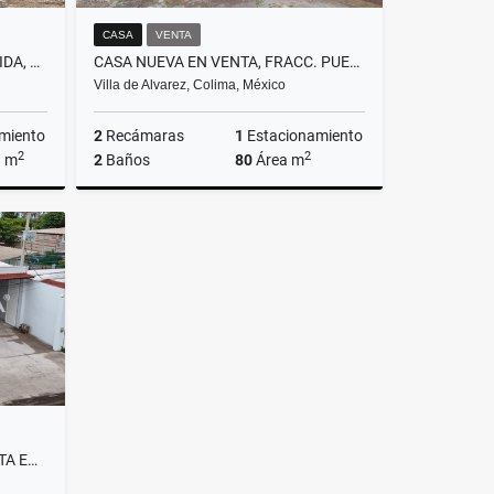
CASA
VENTA
CASA EN VENTA EN VILLA FLORIDA, TECOMÁN, COLIMA
CASA NUEVA EN VENTA, FRACC. PUERTA DE ROLÓN, VILLA DE ÁLVAREZ
Villa de Alvarez, Colima, México
miento
2
Recámaras
1
Estacionamiento
2
2
a m
2
Baños
80
Área m
Venta
Venta
$1,680,000
BODEGA CON LOCALES EN RENTA EN ÁLVARO OBREGÓN, TECOMÁN, COLIMA