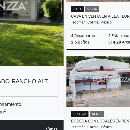
CASA
VENTA
Tecomán, Colima, México
4
Recámaras
2
Estaciona
2.5
Baños
314.20
Áre
$2,000,000
VADO RANCHO ALT…
onamiento
2
 m
BODEGA
RENTA
Tecomán, Colima, México
Venta