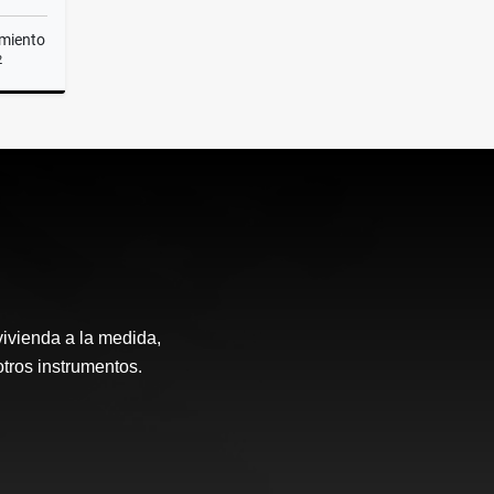
miento
2
Renta
vivienda a la medida,
otros instrumentos.