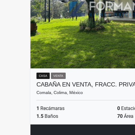
CASA
VENTA
CABAÑA EN VENTA, FRACC. PRI
Comala, Colima, México
1
Recámaras
0
Estaci
1.5
Baños
70
Área